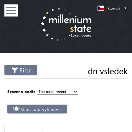
Czech
dn vsledek
Filtr
Seazeno podle
Uloit toto vyhledvn