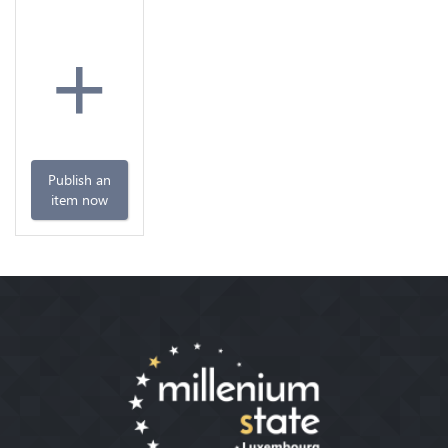
+
Publish an
item now