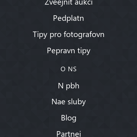
Zveejnit aukci
Pedplatn
Tipy pro fotografovn
Pepravn tipy
O NS
N pbh
Nae sluby
Blog
Partnei