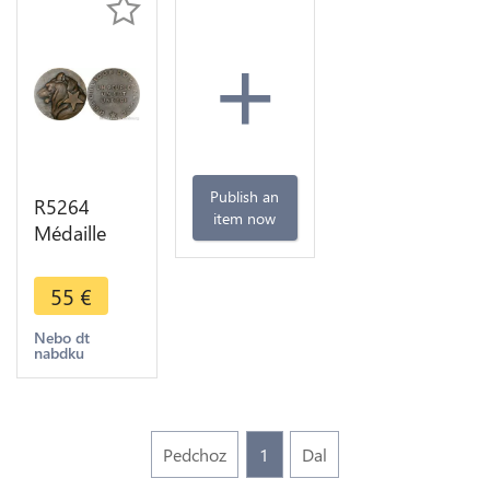
+
Publish an
R5264
item now
Médaille
Colonies
Sénégal
55
€
Lion Un
peuple Un
Nebo dt
nabdku
but Une Foi
SUP ->
Make offer
Pedchoz
1
Dal