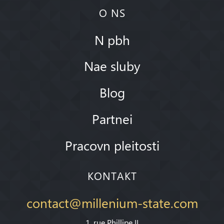
O NS
N pbh
Nae sluby
Blog
Partnei
Pracovn pleitosti
KONTAKT
contact@millenium-state.com
1. rue Phillipe II