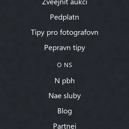
Zveejnit aukci
Pedplatn
Tipy pro fotografovn
Pepravn tipy
O NS
N pbh
Nae sluby
Blog
Partnei