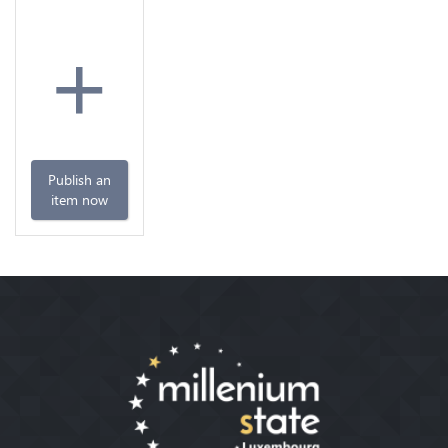
+
Publish an
item now