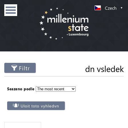
Czech
dn vsledek
Filtr
Seazeno podle
Uloit toto vyhledvn