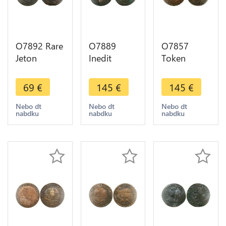
O7892 Rare
O7889
O7857
Jeton
Inedit
Token
Flandres
Token
Scarce
Lille
Spanish
Flandre Lille
69
€
145
€
145
€
Phalempin
Netherlands
Phalempin
Cysoing
Philippe IV
Cysoing
Nebo dt
Nebo dt
Nebo dt
nabdku
nabdku
nabdku
Wavrin
art Zc BVRG
Wavrin
Commines
Anvers
Commines
1646
1642 ->M
offer