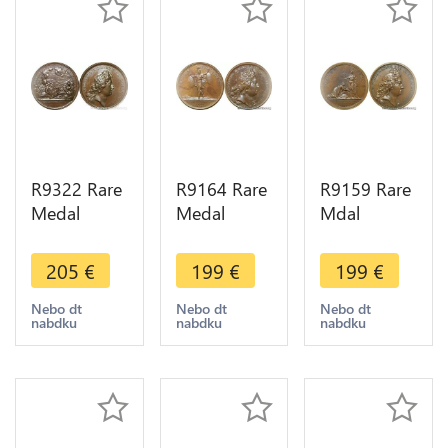
R9322 Rare
R9164 Rare
R9159 Rare
Medal
Medal
Mdal
Netherlands
Netherlands
Netherlands
Louis XIV
Louis XIV
Louis XIV
205
€
199
€
199
€
Armée
Prise Furnes
Paix de
hollandaise
Dixmude
Ryswick
Nebo dt
Nebo dt
Nebo dt
nabdku
nabdku
nabdku
Ijssel 1672
1693 UNC
1697 UNC -
UNC >
>Make
> Make
Offer
offer
offer