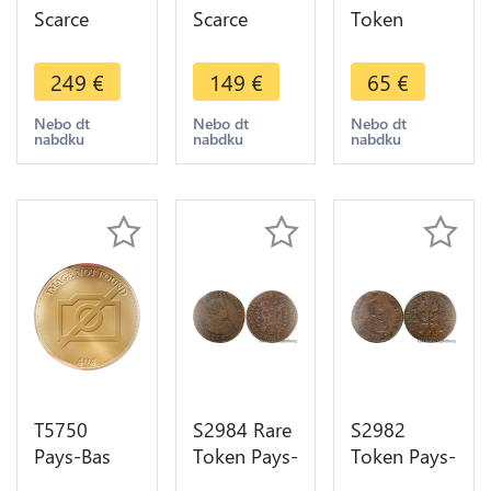
Scarce
Scarce
Token
Medal Cl
Medal
Netherlands
Huygens
Holland
Th. van
249
€
149
€
65
€
1629 1695
Hugo
Berckel
Physicist
Grotius
Flandre
Nebo dt
Nebo dt
Nebo dt
nabdku
nabdku
nabdku
Henrionnet
Advocate
Liberty
Desnoyers
Caqué
1790 -
SPL
Baron
>Make
Desnoyers
offer
SPL
T5750
S2984 Rare
S2982
Pays-Bas
Token Pays-
Token Pays-
Autrichiens
Bas Philippe
Bas