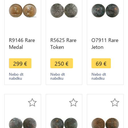
R9146 Rare
R5625 Rare
O7911 Rare
Medal
Token
Jeton
Netherlands
Netherlands
Flandre Lille
Louis XIV
Almagat
Phalempin
299
€
250
€
69
€
Siege of
Aegaen
Cysoing
Maastrich
Godt Modt
Wavrin
Nebo dt
Nebo dt
Nebo dt
nabdku
nabdku
nabdku
1676
Ons Gaeven
Commines
Mauger
Van Siin
1630
UNC >Offer
Aant