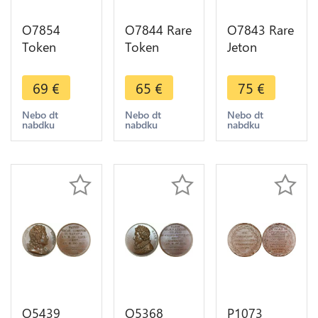
O7854
O7844 Rare
O7843 Rare
Token
Token
Jeton
Netherlands
Netherland
Flandres
Brabant
Albert
Mariage
69
€
65
€
75
€
Antwerpen
Isabelle
Philippe IV
1660 Philips
Gectz
& Anne
Nebo dt
Nebo dt
Nebo dt
nabdku
nabdku
nabdku
IV Battle
Bureau
Marie
France
Finances
d'Autriche
Spain
1600
1649
O5439
O5368
P1073