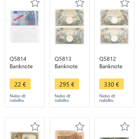
Q5814
Q5813
Q5812
Banknote
Banknote
Banknote
France 20
France 1000
France 1000
Euros
Francs
Francs
22
€
295
€
330
€
Specimen
Commerce
Commerce
2002
Industrie
Industrie
Nebo dt
Nebo dt
Nebo dt
nabdku
nabdku
nabdku
Uniface
1944 UNC -
1940 UNC -
UNC ->
> Make
> Make
Make offer
offer
offer