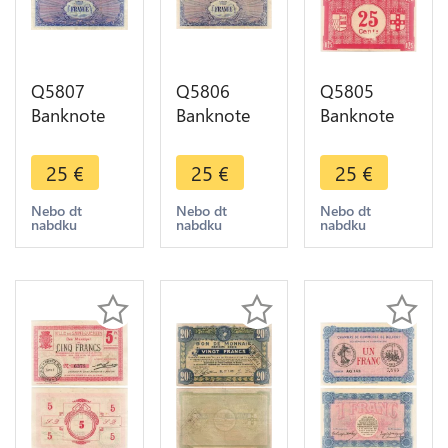
Q5807
Q5806
Q5805
Banknote
Banknote
Banknote
France 100
France 100
France
Francs
Francs
Roubaix
25
€
25
€
25
€
Trésor
Trésor
Tourcoing
WWII 1944
WWII 1944
25
Nebo dt
Nebo dt
Nebo dt
nabdku
nabdku
nabdku
Numéro 7 -
Numéro 4 -
Centimes
> Make
> Make
Nécessité -
offer
offer
> Make
offer