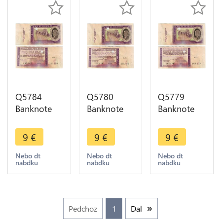
Q5784
Q5780
Q5779
Banknote
Banknote
Banknote
France Bon
France Bon
France Bon
Solidarité 1
Solidarité 1
Solidarité 1
9
€
9
€
9
€
Franc Pétain
Franc Pétain
Franc Pétain
1941 Non
1941 Non
1941 Non
Nebo dt
Nebo dt
Nebo dt
nabdku
nabdku
nabdku
Vendu ->
Vendu ->
Vendu ->
Make offer
Make offer
Make offer
Pedchoz
1
Dal