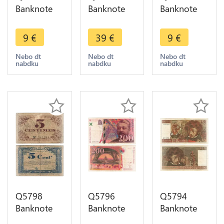
Banknote
Banknote
Banknote
France
France
France
Belfort 1
Belfort 50
Belfort 50
9
€
39
€
9
€
Franc
Centimes
Centimes
Semeuse
Semeuse
Semeuse
Nebo dt
Nebo dt
Nebo dt
nabdku
nabdku
nabdku
Nécessité
Nécessité
Nécéssité
1917 ->
1918 UNC -
1916 AU ->
Make offer
> M offer
M offer
Q5798
Q5796
Q5794
Banknote
Banknote
Banknote
France Lille
France 200
France 10