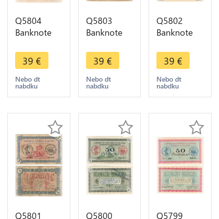
Q5804
Q5803
Q5802
Banknote
Banknote
Banknote
France Saint
France
France
Quentin 5
Roubaix
Belfort 1
39
€
39
€
39
€
Francs
Tourcoing
Franc
Nécessité
20 Francs
Semeuse
Nebo dt
Nebo dt
Nebo dt
nabdku
nabdku
nabdku
1916 AU ->
Nécessité
Nécessité
Make offer
1917 ->
1916 ->
Make offer
Make offer
Q5801
Q5800
Q5799