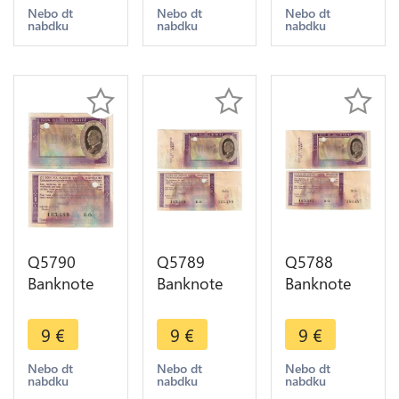
Berlioz
Debussy
1941 Vendu
Nebo dt
Nebo dt
Nebo dt
nabdku
nabdku
nabdku
1976 ->
1980 ->
-> Make
Make offer
Make offer
offer
Q5790
Q5789
Q5788
Banknote
Banknote
Banknote
France Bon
France Bon
France Bon
Solidarité 1
Solidarité 1
Solidarité 1
9
€
9
€
9
€
Franc Pétain
Franc Pétain
Franc Pétain
1941 Vendu
1941 Non
1941 Non
Nebo dt
Nebo dt
Nebo dt
nabdku
nabdku
nabdku
-> Make
Vendu ->
Vendu ->