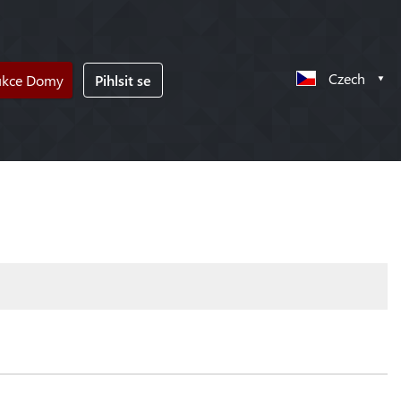
Czech
ukce Domy
Pihlsit se
!