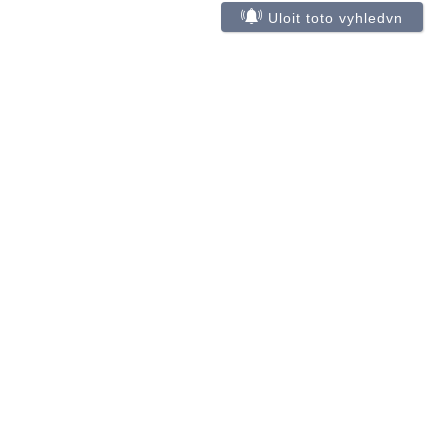
Uloit toto vyhledvn