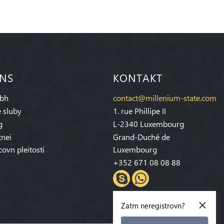
 NS
KONTAKT
bh
contact@millenium-state.com
 sluby
1. rue Phillipe II
g
L-2340 Luxembourg
tnei
Grand-Duché de
covn pleitosti
Luxembourg
+352 671 08 08 88
×
Zatm neregistrovn?