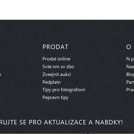
PRODAT
O
Prodat online
N p
Svte nm sv zbo
Nae
m
Zveejnit aukci
Blo
Pedplatn
Par
Tipy pro fotografovn
Pra
Pepravn tipy
RUJTE SE PRO AKTUALIZACE A NABDKY!