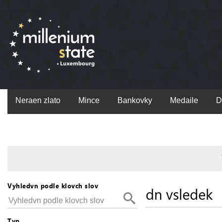
Neraen zlato
Mince
Bankovky
Medaile
D
Vyhledvn podle klovch slov
dn vsledek
Typ