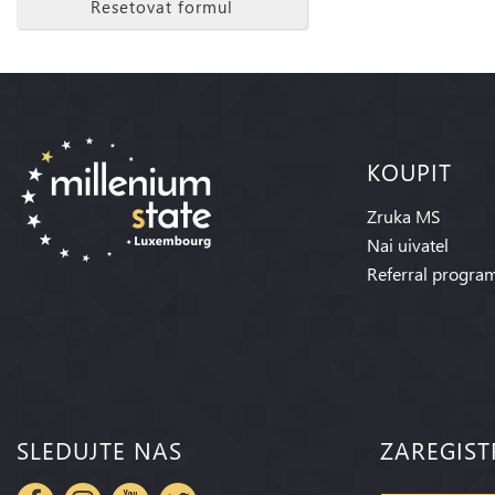
Resetovat formul
KOUPIT
Zruka MS
Nai uivatel
Referral progra
SLEDUJTE NAS
ZAREGIST