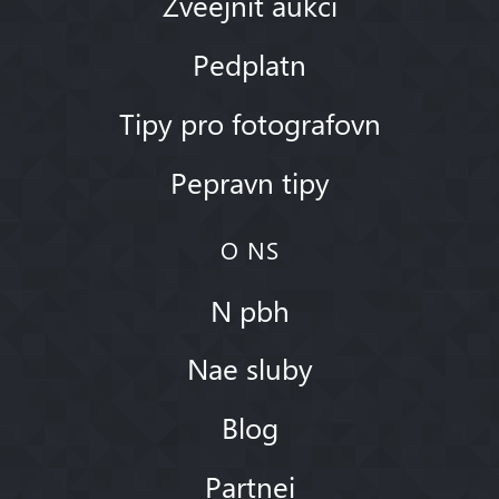
Zveejnit aukci
Pedplatn
Tipy pro fotografovn
Pepravn tipy
O NS
N pbh
Nae sluby
Blog
Partnei