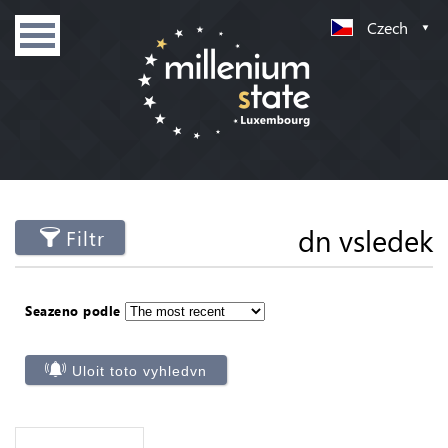
Czech
dn vsledek
Filtr
Seazeno podle
Uloit toto vyhledvn