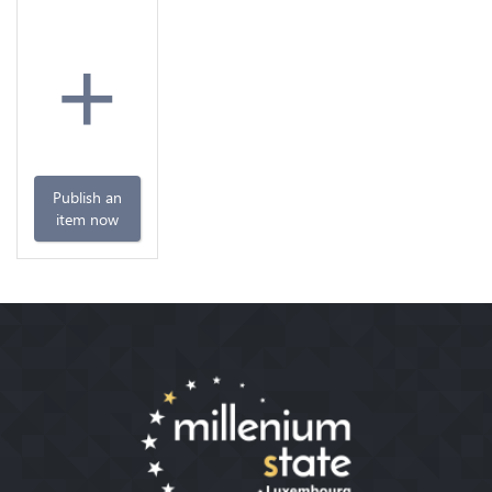
+
Publish an
item now