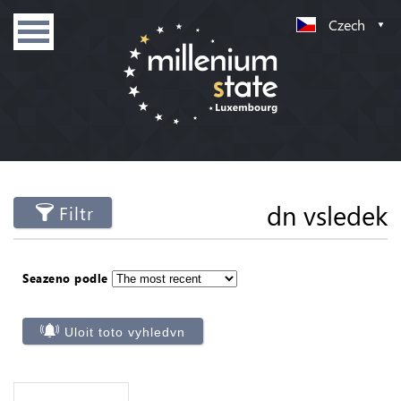
Czech
dn vsledek
Filtr
Seazeno podle
Uloit toto vyhledvn