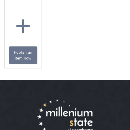
+
Publish an
item now