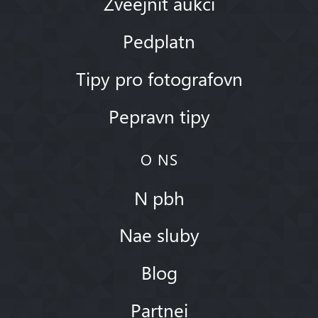
Zveejnit aukci
Pedplatn
Tipy pro fotografovn
Pepravn tipy
O NS
N pbh
Nae sluby
Blog
Partnei