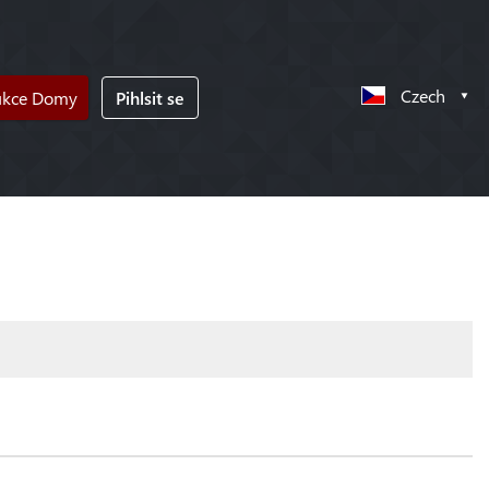
Czech
ukce Domy
Pihlsit se
!