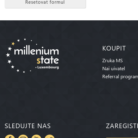
Resetovat formul
KOUPIT
Zruka MS
Nai uivatel
Referral progra
SLEDUJTE NAS
ZAREGIST