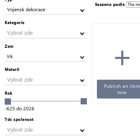
Seazeno podle
Vojensk dekorace
Kategorie
Vybrat zde
+
Zem
Irk
Materil
Vybrat zde
Publish an ite
now
Rok
-625
do
2026
Tdc spolenost
Vybrat zde