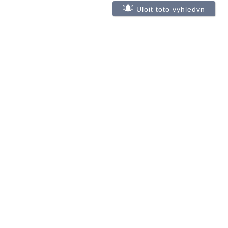
Uloit toto vyhledvn