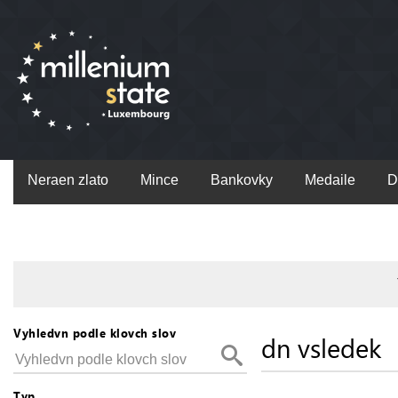
Neraen zlato
Mince
Bankovky
Medaile
D
Vyhledvn podle klovch slov
dn vsledek
Typ