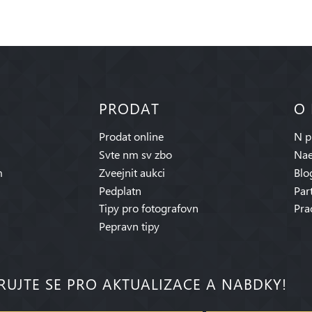
PRODAT
O
Prodat online
N p
Svte nm sv zbo
Nae
m
Zveejnit aukci
Blo
Pedplatn
Par
Tipy pro fotografovn
Pra
Pepravn tipy
RUJTE SE PRO AKTUALIZACE A NABDKY!