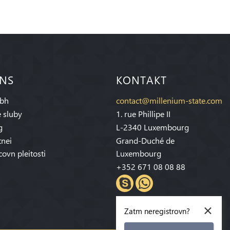
 NS
KONTAKT
bh
contact@millenium-state.com
 sluby
1. rue Phillipe II
g
L-2340 Luxembourg
tnei
Grand-Duché de
covn pleitosti
Luxembourg
+352 671 08 08 88
×
Zatm neregistrovn?