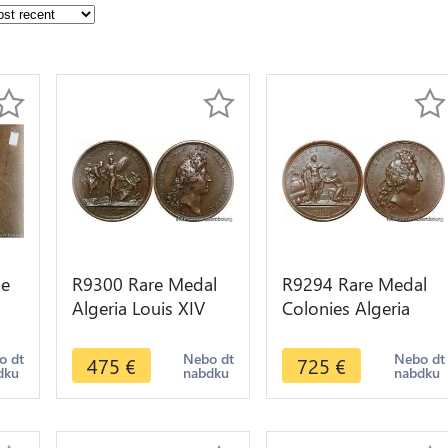
ue
R9300 Rare Medal
R9294 Rare Medal
Algeria Louis XIV
Colonies Algeria
er
Bombardement
Louis XIV Paix
Alger Libération
Pirates Algériens
o dt
Nebo dt
Nebo dt
475
€
725
€
dku
nabdku
nabdku
esclaves 1683
1684 UNC