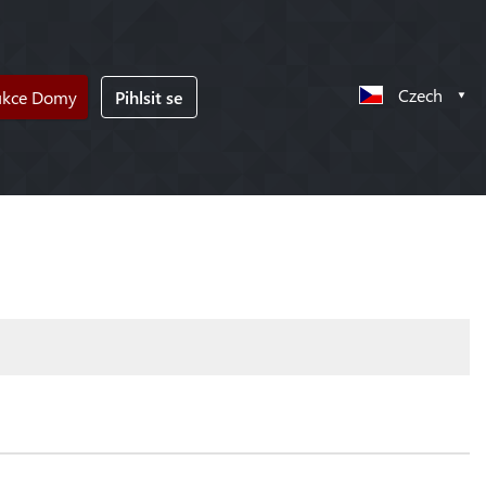
Czech
ukce Domy
Pihlsit se
!