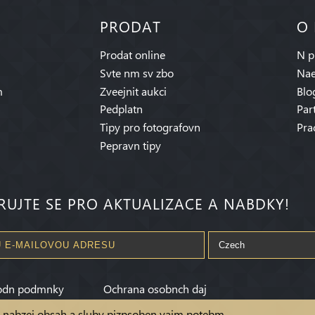
PRODAT
O
Prodat online
N p
Svte nm sv zbo
Nae
m
Zveejnit aukci
Blo
Pedplatn
Par
Tipy pro fotografovn
Pra
Pepravn tipy
RUJTE SE PRO AKTUALIZACE A NABDKY!
odn podmnky
Ochrana osobnch daj
m nabzej obsah a sluby pizpsoben vaim potebm