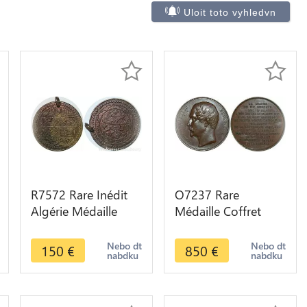
Uloit toto vyhledvn
R7572 Rare Inédit
O7237 Rare
Algérie Médaille
Médaille Coffret
Colonies
Algérie Duc Isly
Propagande Armée
Maréchal Bugeaud
Nebo dt
Nebo dt
150
€
850
€
nabdku
nabdku
Française 1857
Napoléon 1850 SUP