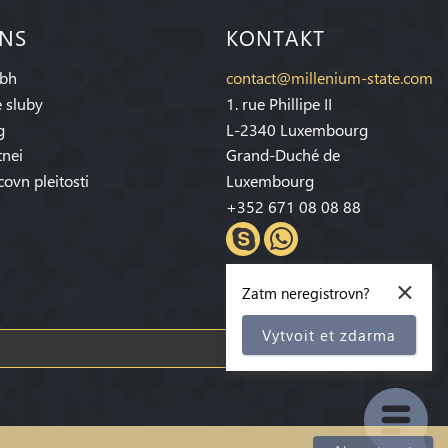
 NS
KONTAKT
bh
contact@millenium-state.com
 sluby
1. rue Phillipe II
g
L-2340 Luxembourg
tnei
Grand-Duché de
covn pleitosti
Luxembourg
+352 671 08 08 88
×
Zatm neregistrovn?
Vytvoit et zdarma
Pedplatit