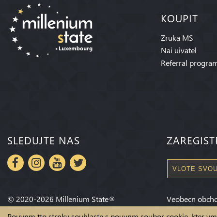
KOUPIT
Zruka MS
Nai uivatel
Referral progra
SLEDUJTE NAS
ZAREGIST
©
2020-2026
Millenium State
®
Veobecn obch
Pouvnm tto strnky souhlaste s pouvnm soubor cookie, kter v