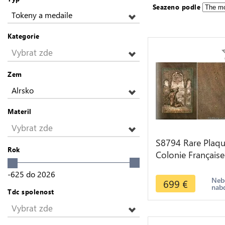
Seazeno podle
Tokeny a medaile
Kategorie
Vybrat zde
Zem
Alrsko
Materil
Vybrat zde
S8794 Rare Plaq
Rok
Colonie Française
Algerie 1930 Alg
-625
do
2026
sur bois SUP
Neb
699
€
nab
Tdc spolenost
Vybrat zde