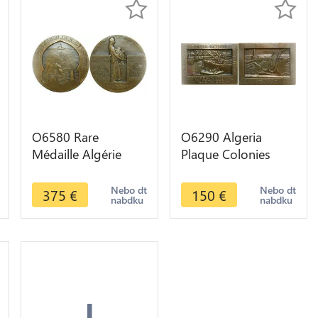
O6580 Rare
O6290 Algeria
Médaille Algérie
Plaque Colonies
Tunisie Colonies
Commerce Extérieur
Afrique 50 ans Alger
France Alger 1930
Nebo dt
Nebo dt
375
€
150
€
nabdku
nabdku
1930 SUP
SUP
+