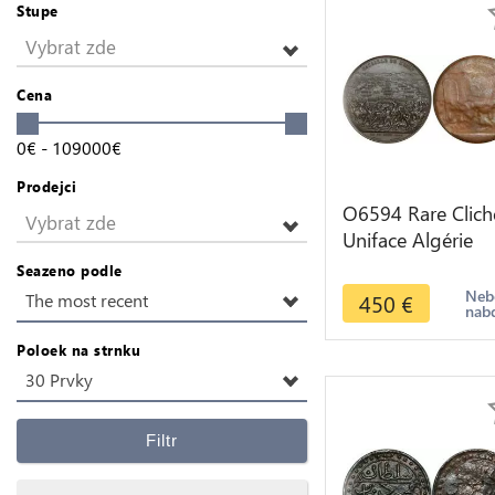
Stupe
Vybrat zde
Cena
0
€
-
109000
€
Prodejci
O6594 Rare Clich
Vybrat zde
Uniface Algérie
Bataille Isly 1844
Seazeno podle
Depaulis SUP
Neb
450
€
The most recent
nab
Poloek na strnku
30 Prvky
Filtr