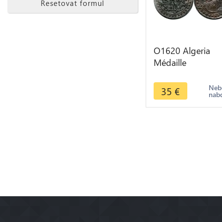
Resetovat formul
O1620 Algeria
Médaille
Propagande
Djurdjura Kabylie
Neb
35
€
nab
Victoire 1257 18
SUP