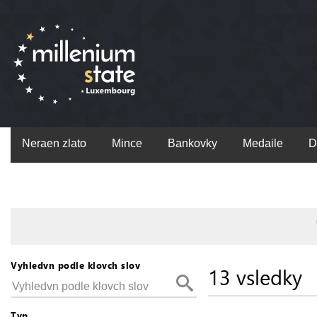
Neraen zlato
Mince
Bankovky
Medaile
D
Vyhledvn podle klovch slov
13 vsledky
Typ