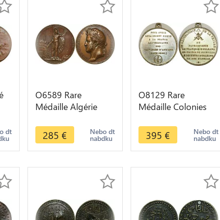
é
O6589 Rare
O8129 Rare
Médaille Algérie
Médaille Colonies
Prise Constantine
Algérie patriotisme
Colonies Louis-
duc Orléans Aumale
o dt
Nebo dt
Nebo dt
285
€
395
€
dku
nabdku
nabdku
Philippe 1837 SUP
1848 SPL