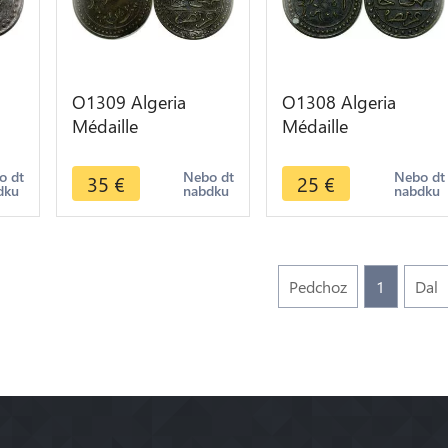
O1309 Algeria
O1308 Algeria
Médaille
Médaille
propagande Victoire
propagande Victoire
Francaise AH 1257
Francaise AH 1257
o dt
Nebo dt
Nebo dt
35
€
25
€
dku
nabdku
nabdku
57
1857 AU
1857 AU
Pedchoz
1
Dal