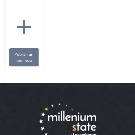
+
Publish an
item now