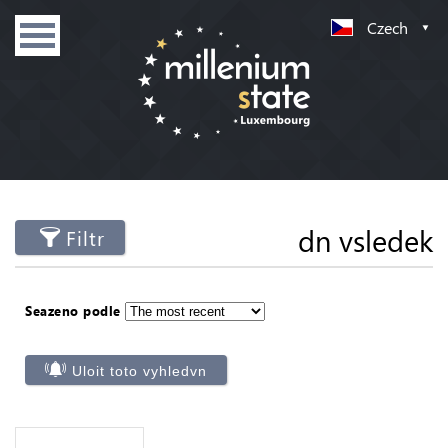
Czech
dn vsledek
Filtr
Seazeno podle
Uloit toto vyhledvn