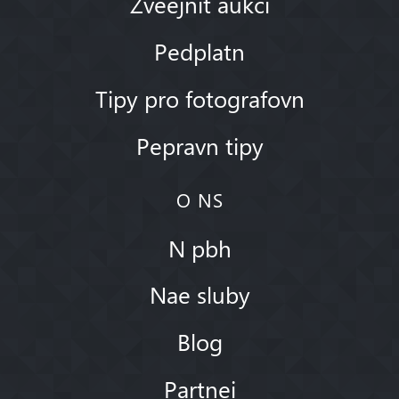
Zveejnit aukci
Pedplatn
Tipy pro fotografovn
Pepravn tipy
O NS
N pbh
Nae sluby
Blog
Partnei