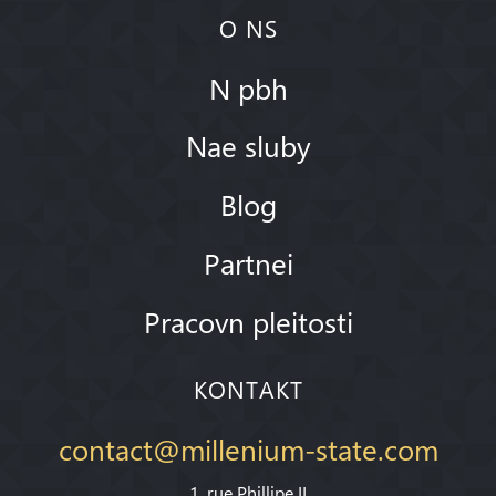
O NS
N pbh
Nae sluby
Blog
Partnei
Pracovn pleitosti
KONTAKT
contact@millenium-state.com
1. rue Phillipe II