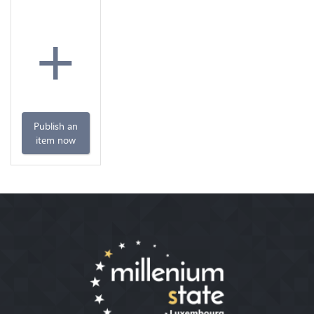
+
Publish an
item now