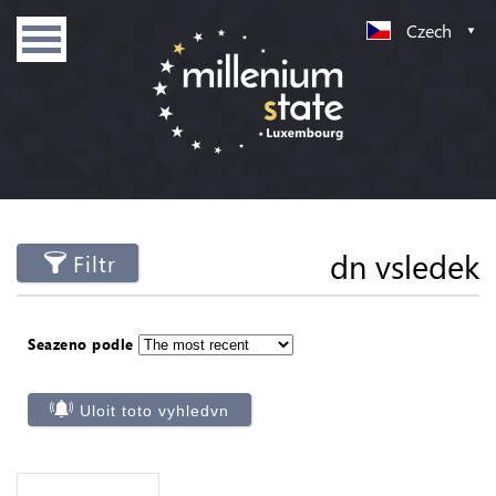
Czech
dn vsledek
Filtr
Seazeno podle
Uloit toto vyhledvn