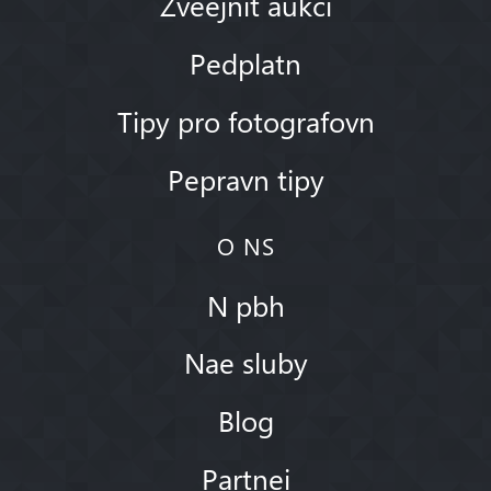
Zveejnit aukci
Pedplatn
Tipy pro fotografovn
Pepravn tipy
O NS
N pbh
Nae sluby
Blog
Partnei