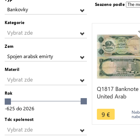
Seazeno podle
Bankovky
Kategorie
Vybrat zde
Zem
Spojen arabsk emirty
Materil
Vybrat zde
Q1817 Banknote
Rok
United Arab
Emirates 1 Dirha
-625
do
2026
1973 -> Make off
Neb
9
€
nab
Tdc spolenost
Vybrat zde