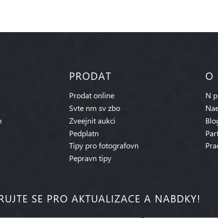
PRODAT
O
Prodat online
N p
Svte nm sv zbo
Nae
m
Zveejnit aukci
Blo
Pedplatn
Par
Tipy pro fotografovn
Pra
Pepravn tipy
RUJTE SE PRO AKTUALIZACE A NABDKY!