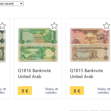
Q1816 Banknote
Q1815 Banknote
United Arab
United Arab
m
Emirates 10
Emirates 5 Dirhams
er
Dirhams 1982 ->
1995 -> Make offer
o dt
Nebo dt
Nebo dt
9
€
8
€
dku
nabdku
nabdku
Make offer