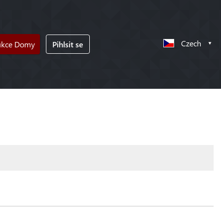
Czech
ukce Domy
Pihlsit se
!