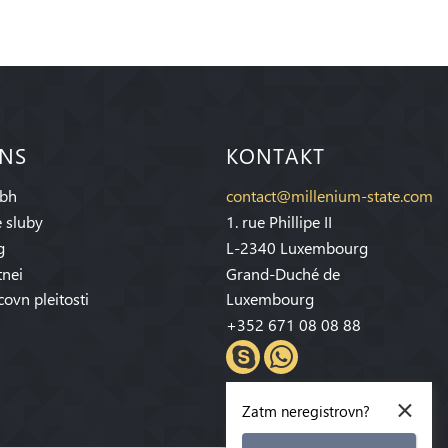
 NS
KONTAKT
bh
contact@millenium-state.com
 sluby
1. rue Phillipe II
g
L-2340 Luxembourg
tnei
Grand-Duché de
covn pleitosti
Luxembourg
+352 671 08 08 88
×
Zatm neregistrovn?