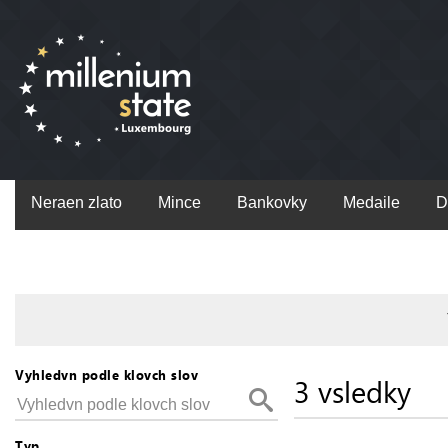
Neraen zlato
Mince
Bankovky
Medaile
D
Vyhledvn podle klovch slov
3 vsledky
Typ