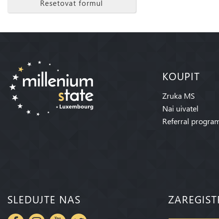
Resetovat formul
KOUPIT
Zruka MS
Nai uivatel
Referral progra
SLEDUJTE NAS
ZAREGIST