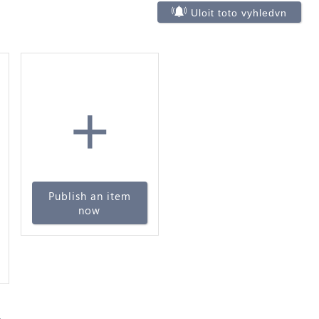
Uloit toto vyhledvn
+
Publish an item
now