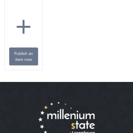
+
Publish an
item now