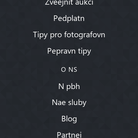
Zveejnit aukci
Pedplatn
Tipy pro fotografovn
Pepravn tipy
O NS
N pbh
Nae sluby
Blog
Partnei