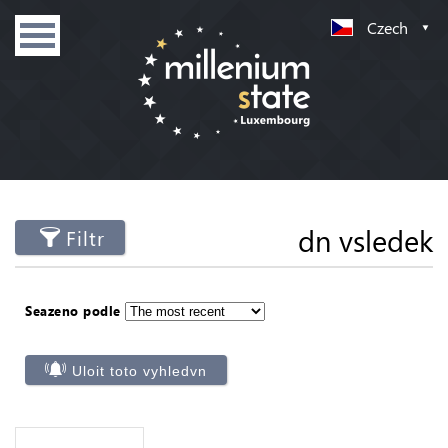
Czech
dn vsledek
Filtr
Seazeno podle
Uloit toto vyhledvn